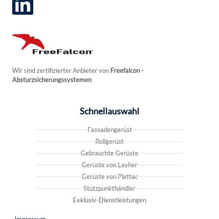
Wir sind zertifizierter Anbieter von
Freefalcon
-
Absturzsicherungssystemen
Schnellauswahl
Fassadengerüst
Rollgerüst
Gebrauchte Gerüste
Gerüste von Layher
Gerüste von Plettac
Stützpunkthändler
Exklusiv-Dienstleistungen
Impressum