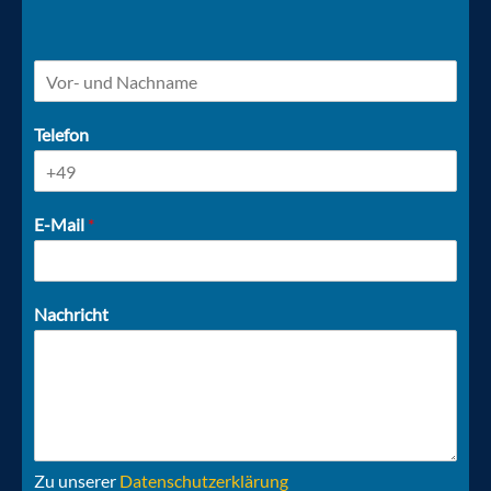
N
a
m
Telefon
e
E-Mail
*
Nachricht
Zu unserer
Datenschutzerklärung